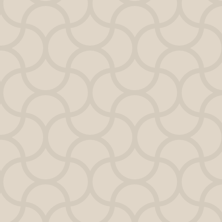
EmpresarI.A.
Abrir Portal