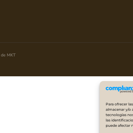
ia de MKT
Para ofrecer la
almacenar y/o a
tecnologías no
las identificaci
puede afectar n