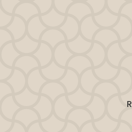
⚠️
Riesgo
Conformarte.
Pensar que ya h
No elevar tu e
R