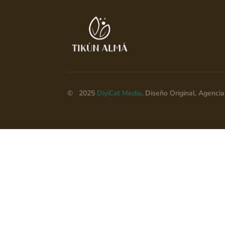
© 2025
DiyiCat Media
. Diseño Original. Agenc