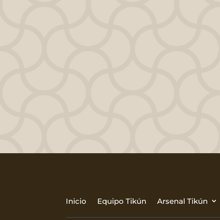
Llamada a la Ac
👉
EXPANDIRME AL
Inicio
Equipo Tikún
Arsenal Tikún