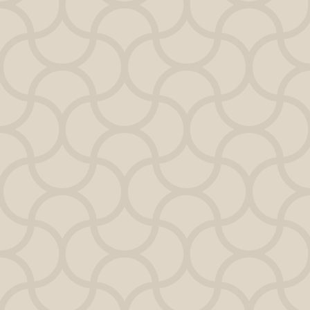
Abundancia +
Meditación Tikún
Abrir Portal
Objetivo: