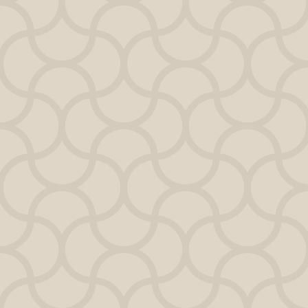
El tra
🔎
Lo que signifi
relaciones
dinero
decisiones
límites