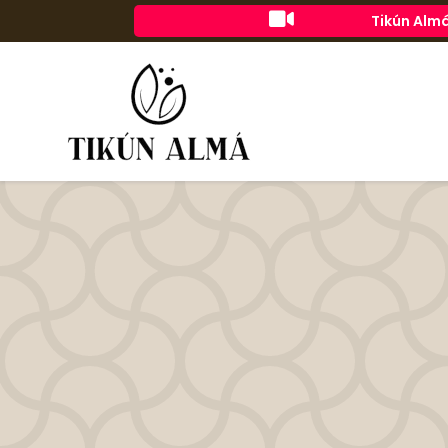

Tikún Almá