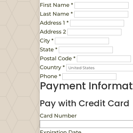
First Name
*
Last Name
*
Address 1
*
Address 2
City
*
State
*
Postal Code
*
Country
*
Phone
*
Payment Informat
Pay with Credit Card
Card Number
Expiration Date