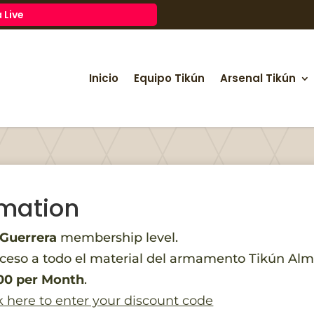
 Live
Inicio
Equipo Tikún
Arsenal Tikún
mation
Guerrera
membership level.
ceso a todo el material del armamento Tikún Al
00 per Month
.
k here to enter your discount code