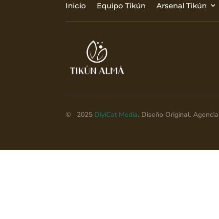
Inicio
Equipo Tikún
Arsenal Tikún
© 2025
DiyiCat Media
. Diseño Original. Agenc