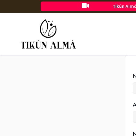

Tikún Almá
A
N