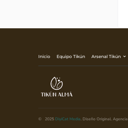
Inicio
Equipo Tikún
Arsenal Tikún
© 2025
DiyiCat Media
. Diseño Original. Agenc