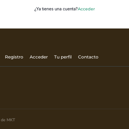
¿Ya tienes una cuenta?
Acceder
Registro
Acceder
Tu perfil
Contacto
ia de MKT