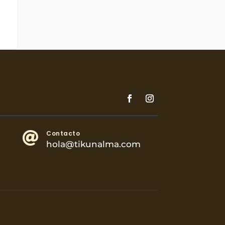
Contacto

hola@tikunalma.com