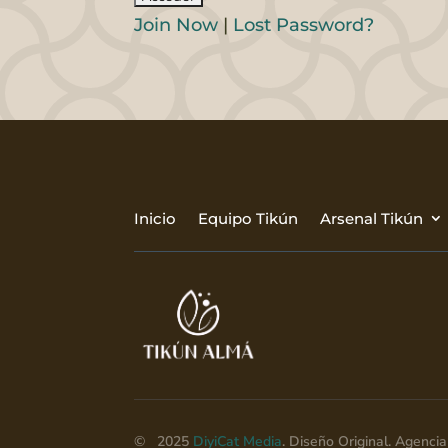
Join Now
|
Lost Password?
Inicio
Equipo Tikún
Arsenal Tikún
© 2025
DiyiCat Media
. Diseño Original. Agenc