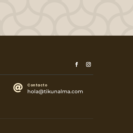
Contacto

hola@tikunalma.com