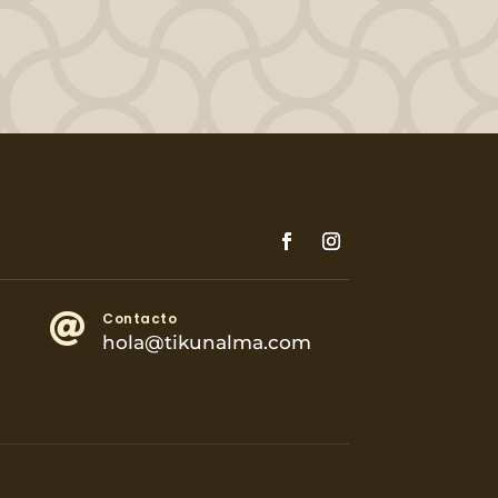
Contacto

hola@tikunalma.com