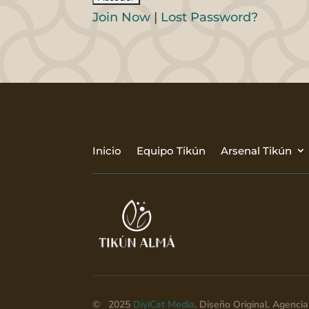
Join Now
|
Lost Password?
Inicio
Equipo Tikún
Arsenal Tikún
© 2025
DiyiCat Media
. Diseño Original. Agenc