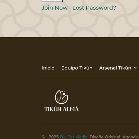
Join Now
|
Lost Password?
Inicio
Equipo Tikún
Arsenal Tikún
© 2025
DiyiCat Media
. Diseño Original. Agenc