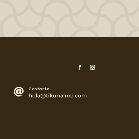
Contacto

hola@tikunalma.com