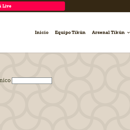
 Live
Inicio
Equipo Tikún
Arsenal Tikún
ónico