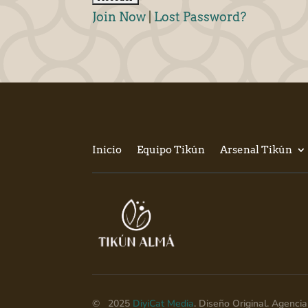
Join Now
|
Lost Password?
Inicio
Equipo Tikún
Arsenal Tikún
© 2025
DiyiCat Media
. Diseño Original. Agenc